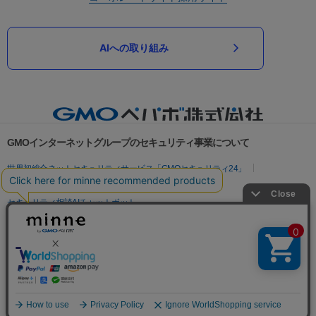
AIへの取り組み
GMOインターネットグループのセキュリティ事業について
世界初総合ネットセキュリティサービス「GMOセキュリティ24」
パスワード漏洩診断
Webサイトリスク診断
セキュリティ相談AIチャットボット
実在証明・盗聴対策
サイバー攻撃対策（GMOサイバーセキュリティ byイエラエ）
サイバー攻撃対策（GMO Flatt Security）
なりすまし対策
セキュリティ事業の軌跡