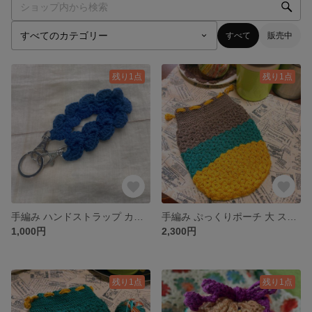
すべて
販売中
残り1点
残り1点
手編み ハンドストラップ カラフル スマホ 落下防止 軽い
手編み ぷっくりポーチ 大 スープジャーカバー 小物入れ クッション性あり
1,000円
2,300円
残り1点
残り1点