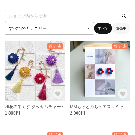
すべて
販売中
残り1点
残り1点
和花の半くす タッセルチャーム
MMもっとぷちピアス～ミャクミャクカラー～
1,800円
2,000円
残り1点
残り1点