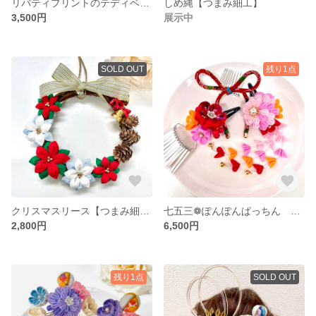
リバティプリントのテディベアバッグチャーム
しめ縄【つまみ細工】
3,500円
展示中
SOLD OUT
残り1点
クリスマスリース【つまみ細工】
七五三❁ぽんぽんぱっちん 銀ビラ 紐りぼん さがり コーム【つまみ細工】
2,800円
6,500円
残り1点
SOLD OUT