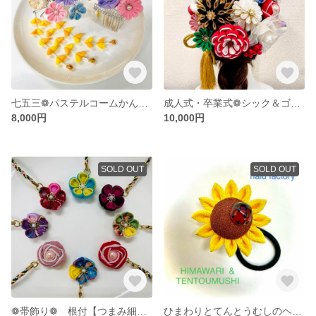
七五三❁パステルコームかんざし 銀ビラ【つまみ細工】
成人式・卒業式❁シック＆ゴージャス髪飾り【つまみ細工】
8,000円
10,000円
SOLD OUT
SOLD OUT
❁帯飾り❁ 根付【つまみ細工】
ひまわりとてんとうむしのヘアゴム【つまみ細工】