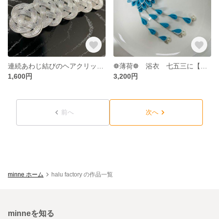
連続あわじ結びのヘアクリップ【水引】
❁薄荷❁ 浴衣 七五三に【つまみ細工】
1,600円
3,200円
前へ
次へ
minne ホーム
halu factory の作品一覧
minneを知る