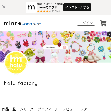
お買いものがもっとお得に
minneのアプリ
インストールする
3
万件以上
ログイン
halu factory
作品一覧
シリーズ
プロフィール
レビュー
レター