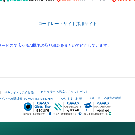
コーポレートサイト
採用サイト
ービスで広がるAI機能の取り組みをまとめて紹介しています。
セキュリティ相談AIチャットボット
Webサイトリスク診断
セキュリティ事業の軌跡
サイバー攻撃対策（GMO Flatt Security）
なりすまし対策