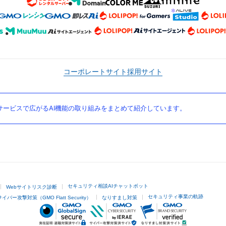
コーポレートサイト
採用サイト
ービスで広がるAI機能の取り組みをまとめて紹介しています。
セキュリティ相談AIチャットボット
Webサイトリスク診断
セキュリティ事業の軌跡
サイバー攻撃対策（GMO Flatt Security）
なりすまし対策