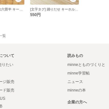
[文字タグ]東京の六畳半 キーホルダー
[文字タグ] 踊りだせ キーホルダー
550円
品一覧
について
読みもの
で売りたい
minneとものづくりと
minne学習帖
ージ販売
ニュース
ード販売
minneの本
LUS
企業の方へ
AB