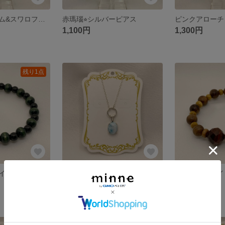
スクエアチャーム&スワロフスキー⭐︎ゴールドピアス
赤瑪瑙⭐︎シルバーピアス
1,100円
1,300円
残り1点
かまぼこ権八郎イメージ⭐︎ブレスレット
【作例】ラリマー⭐︎シルバーネックレス
展示中
展示中