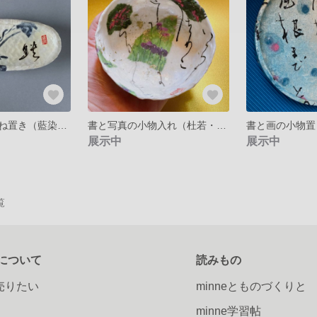
書と型染のめがね置き（藍染葛「映」）一閑張り
書と写真の小物入れ（杜若・仮名）一閑張り
展示中
展示中
覧
について
読みもの
で売りたい
minneとものづくりと
minne学習帖