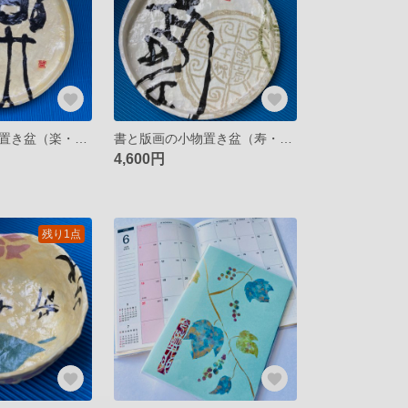
書と版画の小物置き盆（楽・瓦当・黄）一閑張り
書と版画の小物置き盆（寿・瓦当白）一閑張り
4,600円
残り1点