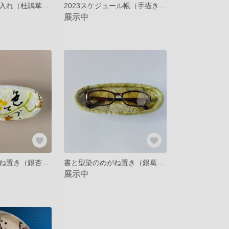
書と型染の小物入れ（杜鵑草・黄）一閑張り
2023スケジュール帳（手描き・野葡萄／水色）B6
展示中
書と型染のめがね置き（銀杏）一閑張り
書と型染のめがね置き（銀葛・仮名）一閑張り
展示中