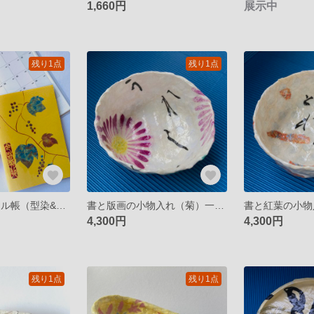
1,660円
展示中
残り1点
残り1点
2023スケジュール帳（型染&手描き・野葡萄／山吹色）B6
書と版画の小物入れ（菊）一閑張り
4,300円
4,300円
残り1点
残り1点