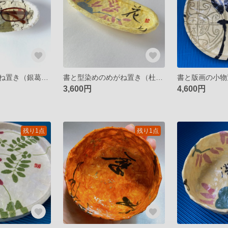
書と型染のめがね置き（銀葛・白緑・仮名）一閑張り
書と型染めのめがね置き（杜鵑草「花鳥」）一閑張り
3,600円
4,600円
残り1点
残り1点