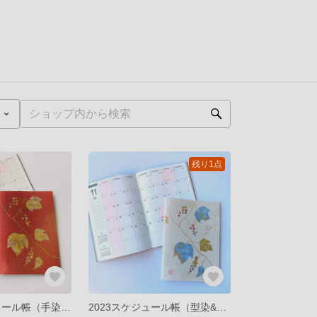
残り1点
2023年スケジュール帳（手染め&手描き・野葡萄／あずき色）B6
2023スケジュール帳（型染&手描き・野葡萄／薄茶色）B6