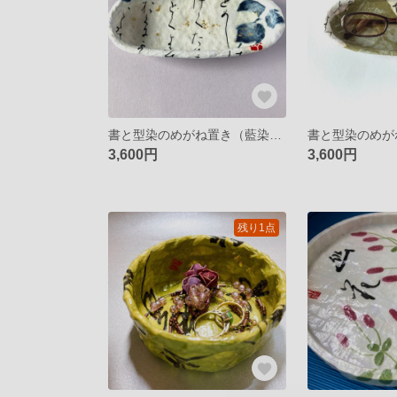
書と型染のめがね置き（藍染風・仮名文字）一閑張り
3,600円
3,600円
残り1点