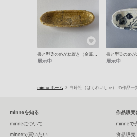
書と型染のめがね置き（金葛・仮名）一閑張り
展示中
展示中
minne ホーム
白玲社（はくれいしゃ） の作品一
minneを知る
作品販売
minneについて
minne
minneで買いたい
食品販売