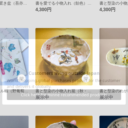
書と型染の小物置き盆（吾亦紅）一閑張り
書を愛でる小物入れ（飴色）一閑張り
4,300円
4,300円
2023スケジュール帳（野葡萄・きなり）
書と型染の小物入れ籠（秋・銀杏）一閑張り
展示中
展示中