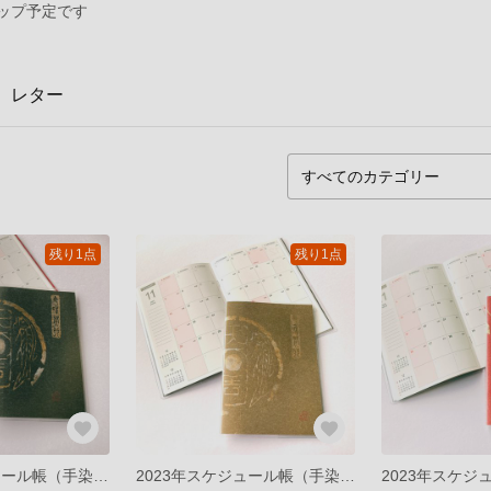
アップ予定です
レター
残り1点
残り1点
2023年スケジュール帳（手染め吉祥紋様・雙魚大吉／墨色）B6
2023年スケジュール帳（手染め吉祥紋様・雙魚大吉／あずき色）B6