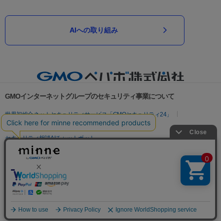
AIへの取り組み
GMOインターネットグループのセキュリティ事業について
世界初総合ネットセキュリティサービス「GMOセキュリティ24」
パスワード漏洩診断
Webサイトリスク診断
セキュリティ相談AIチャットボット
実在証明・盗聴対策
サイバー攻撃対策（GMOサイバーセキュリティ byイエラエ）
サイバー攻撃対策（GMO Flatt Security）
なりすまし対策
セキュリティ事業の軌跡