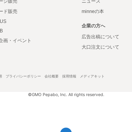
ージ販売
ニュース
ード販売
minneの本
LUS
企業の方へ
AB
広告出稿について
企画・イベント
大口注文について
用
プライバシーポリシー
会社概要
採用情報
メディアキット
©GMO Pepabo, Inc. All rights reserved.