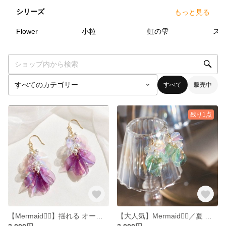
シリーズ
もっと見る
16
点
1
点
3
点
Flower
小粒
虹の雫
ス
すべて
販売中
残り1点
【Mermaid🧜‍♀️】揺れる オーロラ スパンコール パール キラキラ 大ぶり 軽量 ピアス イヤリング 春 夏 パープル 紫 むらさき
【大人気】Mermaid🧜‍♀️／夏 きらきら スパンコール 軽い 大ぶり ピアス