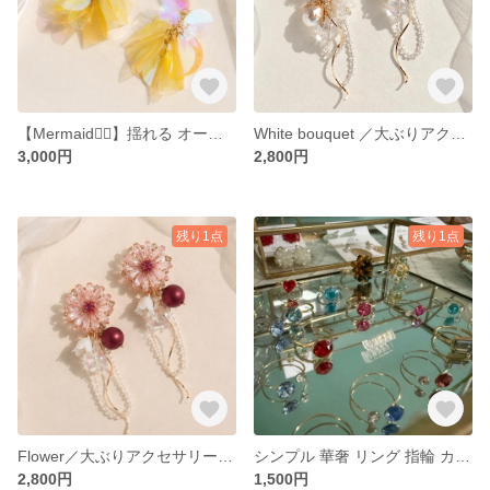
【Mermaid🧜‍♀️】揺れる オーロラ スパンコール パール キラキラ 大ぶり 軽量 ピアス イヤリング 春 夏 イエロー 黄色 💛
White bouquet ／大ぶりアクセサリー／大ぶりイヤリング／大ぶりピアス／ガラスフラワー／フラワー／水／浴衣／結婚式／成人式／白／ホワイト／ガラス／
3,000円
2,800円
残り1点
残り1点
Flower／大ぶりアクセサリー／大ぶりイヤリング／大ぶりピアス／ガラスフラワー／フラワー／水／浴衣／結婚式／成人式
シンプル 華奢 リング 指輪 カラーオーダー
2,800円
1,500円