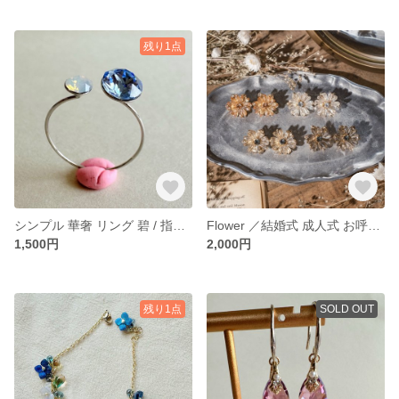
残り1点
シンプル 華奢 リング 碧 / 指輪 ブルー あお 青
Flower ／結婚式 成人式 お呼ばれ 大人かわいい キラキラ 大ぶりピアス ガラス フラワー
1,500円
2,000円
残り1点
SOLD OUT