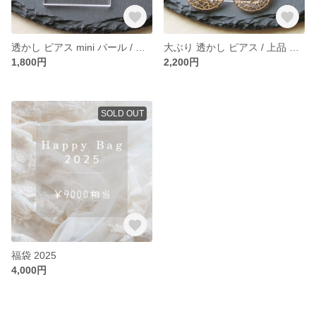
透かし ピアス mini パール / 上品 綺麗め 大人 おとな きれい お呼ばれ ゴールド ホワイト 小粒 ミニ お呼ばれ 小さめ 小ぶり ハンドメイド はんどめいど 結婚式 デート
大ぶり 透かし ピアス / 上品 綺麗め 大人 おとな 大ぶり お呼ばれ ゴージャス ゴールド ブラック 黒 金 大きい おおぶり ピアス イヤリング
1,800円
2,200円
SOLD OUT
福袋 2025
4,000円