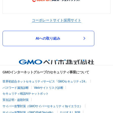
コーポレートサイト
採用サイト
AIへの取り組み
GMOインターネットグループのセキュリティ事業について
世界初総合ネットセキュリティサービス「GMOセキュリティ24」
パスワード漏洩診断
Webサイトリスク診断
セキュリティ相談AIチャットボット
実在証明・盗聴対策
サイバー攻撃対策（GMOサイバーセキュリティ byイエラエ）
サイバー攻撃対策（GMO Flatt Security）
なりすまし対策