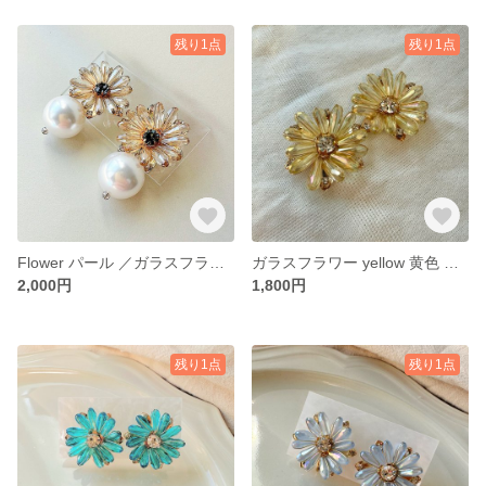
残り1点
残り1点
Flower パール ／ガラスフラワー／フラワー／水／浴衣／結婚式／成人式／ベージュ
ガラスフラワー yellow 黄色 推し活 成人式 大ぶり
2,000円
1,800円
残り1点
残り1点