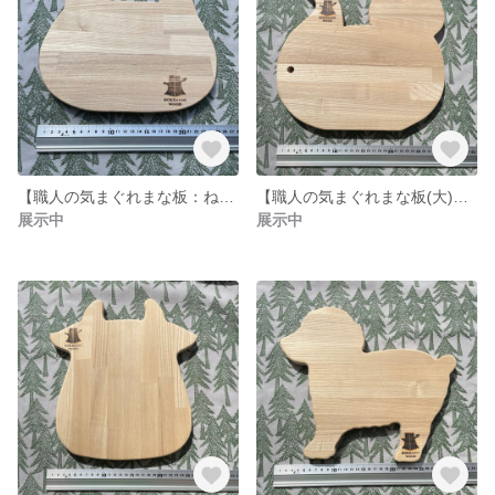
【職人の気まぐれまな板：ねこ(穴なし)】北海道産天然木材使用の木製まな板です。全てフリーハンドの世界にひとつの違った形。カッティングボード/木の食器としてお皿代わりに/小物のディスプレイ
【職人の気まぐれまな板(大)：ねこ(穴なし)】北海道産天然木材使用の木製まな板です。全てフリーハンドの世界にひとつの違った形。カッティングボード/木の食器としてお皿代わりに/小物のディスプレイ
展示中
展示中