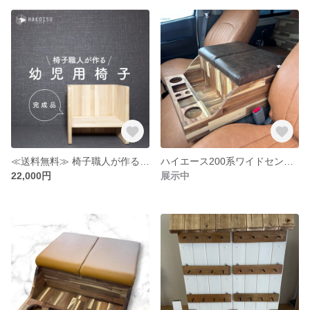
≪送料無料≫ 椅子職人が作る幼児用椅子 ハコイス ≪保証付き≫ /ベビーチェア/木製椅子/出産祝い/誕生日プレゼント/北海道産木材使用/
ハイエース200系ワイドセンターコンソール (ワゴンGLタイプ)1.2.3.4.5.6〜現行全型対応
22,000円
展示中