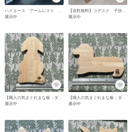
ハイエース アームレスト 純正コンソール差込タイプ ハイエースカスタム
【送料無料】コデスク 子供用机 サイドテーブル 木製テーブル
展示中
展示中
【職人の気まぐれまな板：ダックス(おすわり)】北海道産天然木材使用の木製まな板です。全てフリーハンドの世界にひとつの違った形。カッティングボード/木の食器としてお皿代わりに/小物のディスプレイ
【職人の気まぐれまな板：ダックス(穴なし)】北海道産天然木材使用の木製まな板です。全てフリーハンドの世界にひとつの違った形。カッティングボード/木の食器としてお皿代わりに/小物のディスプレイ
展示中
展示中