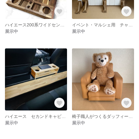
ハイエース200系ワイドセンターコンソール (ワゴンGLタイプ)レザーカラー変更可能🉑 1.2.3.4.5.6〜現行全型対応
イベント・マルシェ用 チャーム掛け キーホルダー掛け イベント棚 オーダーラック ハンドメイド
展示中
展示中
ハイエース セカンドキャビネットオットマン付(ワイド用) セカンドテーブル
椅子職人がつくるダッフィー&フレンズ用ソファ ぬい撮り ドールソファ ディズニー ディズニーシーダッフィー用ソファ ディズニー
展示中
展示中