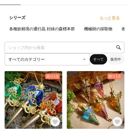
シリーズ
もっと見る
0
点
0
点
0
点
各種妖精境の通行晶
封緑の森標本群
機械樹の採取物
各
すべて
販売中
残り1点
残り1点