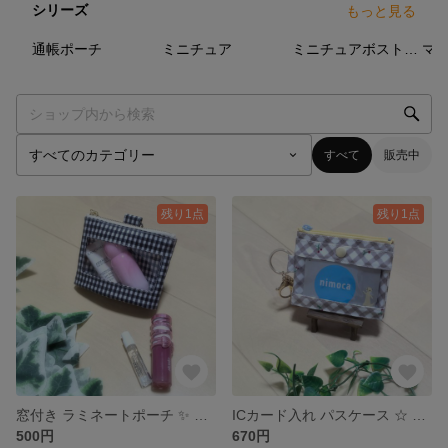
シリーズ
もっと見る
55
点
50
点
36
点
通帳ポーチ
ミニチュア
ミニチュアボストンバッグ
マ
すべて
販売中
残り1点
残り1点
窓付き ラミネートポーチ ✨ ビニールポーチ
ICカード入れ パスケース ☆ ラミネートポーチ
500円
670円