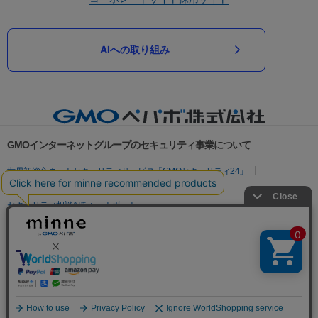
AIへの取り組み
GMOインターネットグループのセキュリティ事業について
世界初総合ネットセキュリティサービス「GMOセキュリティ24」
パスワード漏洩診断
Webサイトリスク診断
セキュリティ相談AIチャットボット
実在証明・盗聴対策
サイバー攻撃対策（GMOサイバーセキュリティ byイエラエ）
サイバー攻撃対策（GMO Flatt Security）
なりすまし対策
セキュリティ事業の軌跡