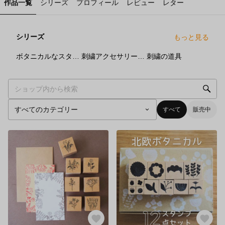
作品一覧
シリーズ
プロフィール
レビュー
レター
シリーズ
もっと見る
2
点
8
点
1
点
ボタニカルなスタンプ
刺繍アクセサリーキット
刺繍の道具
すべて
販売中