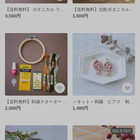
【送料無料】 ボタニカル ラバースタンプ7点セット／結婚式・ウェディング・メッセージカード・ショップカード・商用利用可・花・母の日・プレゼント【ゴム印ハンコ】バラ・ユーカリ・ラベンダー・チューリップ
【送料無料】北欧ボタニカルスタンプ12点セット／結婚式・ウェディング・メッセージカード・ショップカード・商用利用可・花・母の日・プレゼント
3,500円
3,500円
【送料無料】刺繍スターターセット（刺繍糸・刺繍枠・接着剤・糸通し・刺繍針）ビーズ刺繍 ハンドメイド アクセサリー 初心者 ラッピング
＜キット＞刺繍 ピアス 制作 キット/ 四季（SPRING）ビーズ刺繍 手作り アクセサリー
2,000円
1,480円
SOLD OUT