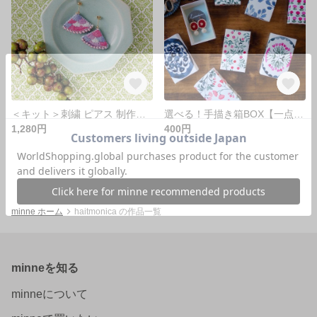
＜キット＞刺繍 ピアス 制作キット/ 春の標本（BERRY）ビーズ刺繍 手作り アクセサリー
選べる！手描き箱BOX【一点物】ギフトボックス プレゼント ラッピング用品 イラスト
1,280円
400円
minne ホーム
haitmonica の作品一覧
minneを知る
minneについて