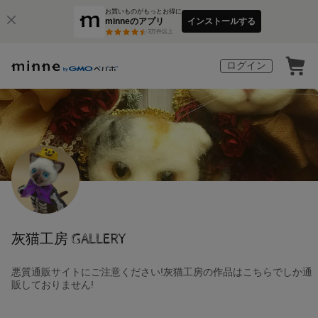
お買いものがもっとお得に
minneのアプリ
インストールする
3
万件以上
ログイン
灰猫工房 GALLERY
悪質通販サイトにご注意ください!灰猫工房の作品はこちらでしか通
販しておりません!