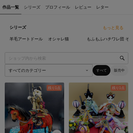
作品一覧
シリーズ
プロフィール
レビュー
レター
シリーズ
もっと見る
34
点
12
点
49
点
羊毛アートドール
オシャレ猫
もふもふハチワレ団
すべて
販売中
残り1点
残り1点