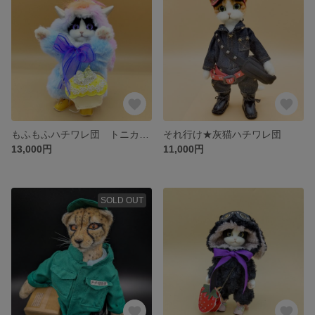
もふもふハチワレ団 トニカクちゃん紫お目々
それ行け★灰猫ハチワレ団
13,000円
11,000円
SOLD OUT