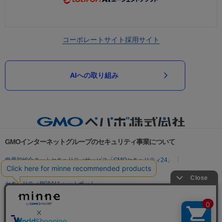
コーポレートサイト
採用サイト
AIへの取り組み
GMOインターネットグループのセキュリティ事業について
世界初総合ネットセキュリティサービス「GMOセキュリティ24」
パスワード漏洩診断
Webサイトリスク診断
セキュリティ相談AIチャットボット
実在証明・盗聴対策
サイバー攻撃対策（GMOサイバーセキュリティ byイエラエ）
サイバー攻撃対策（GMO Flatt Security）
なりすまし対策