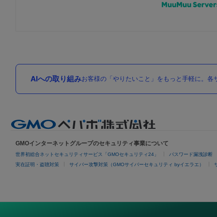
AIへの取り組み
お客様の「やりたいこと」をもっと手軽に。各サ
GMOインターネットグループのセキュリティ事業について
世界初総合ネットセキュリティサービス「GMOセキュリティ24」
パスワード漏洩診断
実在証明・盗聴対策
サイバー攻撃対策（GMOサイバーセキュリティ byイエラエ）