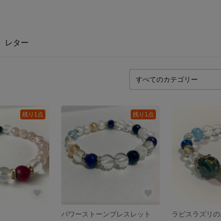
レター
残り1点
残り1点
パワーストーンブレスレット
ラピスラズリの