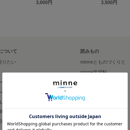
3,000円
3,500円
について
読みもの
で売りたい
minneとものづくりと
minne学習帖
ージ販売
ニュース
ード販売
minneの本
LUS
企業の方へ
AB
広告出稿について
企画・イベント
大口注文について