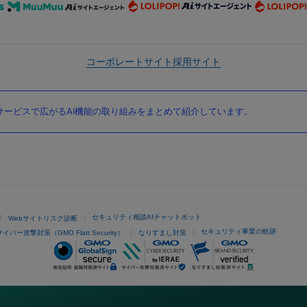
コーポレートサイト
採用サイト
ービスで広がるAI機能の取り組みをまとめて紹介しています。
セキュリティ相談AIチャットボット
Webサイトリスク診断
セキュリティ事業の軌跡
サイバー攻撃対策（GMO Flatt Security）
なりすまし対策