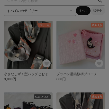
すべて
販売中
残り1点
残り1点
小さなしずく型バッグとおそろいのスヌード、ハンドウォーマーのセット。ポーチ、巾着、ブローチ付き
プラバン黒猫桜柄ブローチ
3,000円
800円
SOLD OUT
残り1点