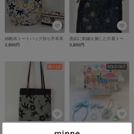
綿帆布トートバッグ持ち手本革
黒絽に刺繍を施した巾着トートバッグ
2,800円
3,800円
残り1点
SOLD OUT
帯リメイクトートバッグ
可愛い移動ポケットとアクセサリーのセット。プレゼントにもなります
2,800円
800円