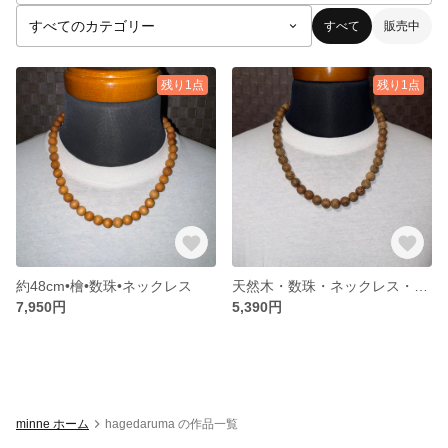
すべて
販売中
残り1点
残り1点
約48cm•檜•数珠•ネックレス
天然木・数珠・ネックレス・50cm
7,950円
5,390円
minne ホーム
hagedaruma の作品一覧