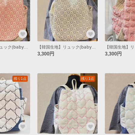
【韓国生地】リュック(𝖻𝖺𝖻𝗒~𝗄𝗂𝖽𝗌) / trellis(pink)
【韓国生地】リュック(𝖻𝖺𝖻𝗒~𝗄𝗂𝖽𝗌) / trellis(gray)
3,300円
3,300円
残り1点
残り1点