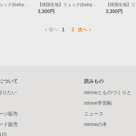
【韓国生地】リュック(𝖻𝖺𝖻𝗒~𝗄𝗂𝖽𝗌) / heart(black)
【韓国生地】リュック(𝖻𝖺𝖻𝗒~𝗄𝗂𝖽𝗌) / heart(pink)
3,300円
3,300円
前へ
1
2
次へ
について
読みもの
で売りたい
minneとものづくりと
minne学習帖
ージ販売
ニュース
ード販売
minneの本
LUS