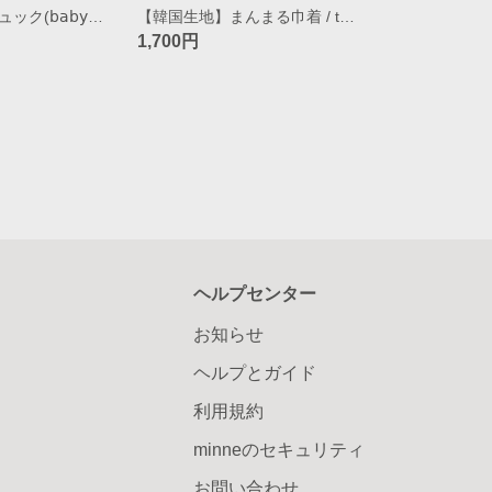
【韓国生地】リュック(𝖻𝖺𝖻𝗒~𝗄𝗂𝖽𝗌) / heart(blue)
【韓国生地】まんまる巾着 / trellis(black)
1,700円
ヘルプセンター
お知らせ
ヘルプとガイド
利用規約
minneのセキュリティ
お問い合わせ