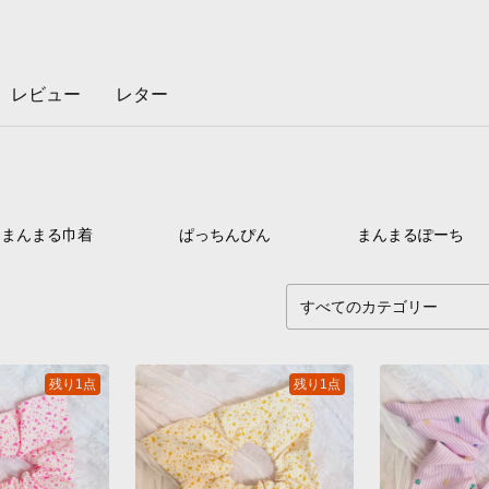
レビュー
レター
12
点
2
点
20
まんまる巾着
ぱっちんぴん
まんまるぽーち
残り1点
残り1点