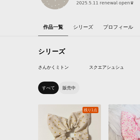
𝟤𝟢𝟤𝟧.𝟧.𝟣𝟣 𝗋𝖾𝗇𝖾𝗐𝖺𝗅 𝗈𝗉𝖾𝗇♛
作品一覧
シリーズ
プロフィール
シリーズ
2
点
15
点
さんかくミトン
スクエアシュシュ
すべて
販売中
残り1点