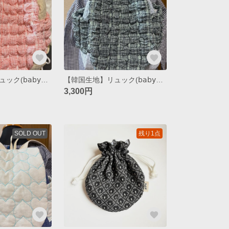
【韓国生地】リュック(𝖻𝖺𝖻𝗒~𝗄𝗂𝖽𝗌) / popcorn(pink)
【韓国生地】リュック(𝖻𝖺𝖻𝗒~𝗄𝗂𝖽𝗌) / popcorn(mint green)
3,300円
SOLD OUT
残り1点