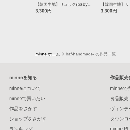
【韓国生地】リュック(𝖻𝖺𝖻𝗒~𝗄𝗂𝖽𝗌) / popcorn(black)
3,300円
3,300円
minne ホーム
haf-handmade- の作品一覧
minneを知る
作品販売
minneについて
minne
minneで買いたい
食品販売
作品をさがす
ヴィンテ
ショップをさがす
ダウンロ
minne P
ランキング