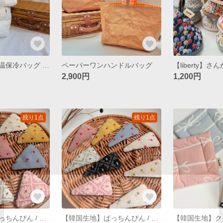
【韓国生地】保温保冷バッグ / ♡ /かぎあみ
ペーパーワンハンドルバッグ
【liberty】
2,900円
1,200円
残り1点
残り1点
【韓国生地】ぱっちんぴん / ワイドトライアングル
【韓国生地】ぱっちんぴん / トライアングル