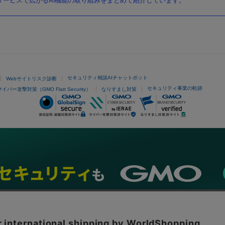
ービスで広がるAI機能の取り組みをまとめて紹介しています。
セキュリティ相談AIチャットボット
Webサイトリスク診断
セキュリティ事業の軌跡
サイバー攻撃対策（GMO Flatt Security）
なりすまし対策