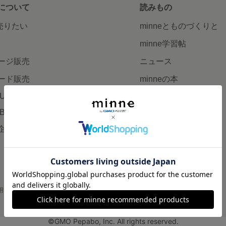
について
読みもの
で売りたい
minneとものづくりと
minne学習帖
ージ販売
ニュース
ード販売
minneの本
LUS
企業の方へ
AB
広告出稿について
企画・イベント
大口注文について
用
プライバシーポリシー
会社概要
採用情報
メディアキット
©GMO Pepabo, Inc. All rights reserved.