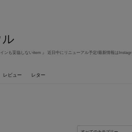
ノウル
ンも妥協しないitem 』 近日中にリニューアル予定/最新情報はInstag
レビュー
レター