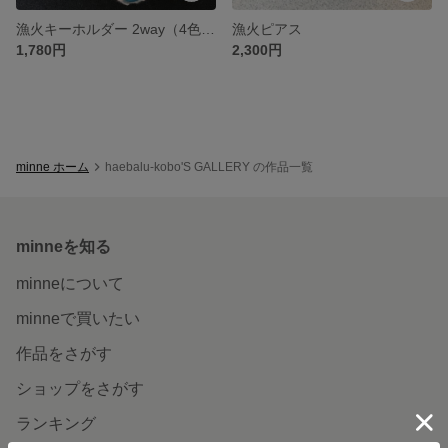
漁火キーホルダー 2way（4色から選べます）
漁火ピアス
1,780円
2,300円
minne ホーム
haebalu-kobo'S GALLERY の作品一覧
minneを知る
minneについて
minneで買いたい
作品をさがす
ショップをさがす
ランキング