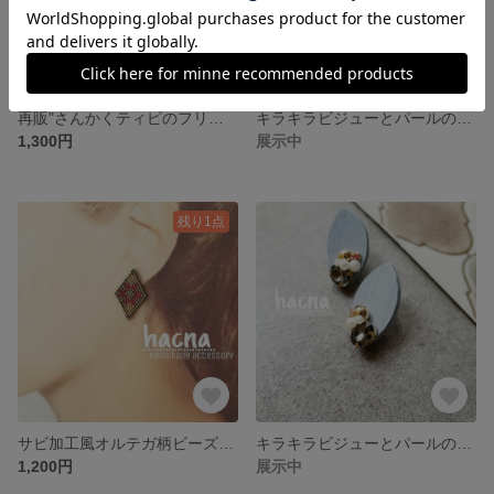
再販"さんかくティピのフリンジイヤリング
キラキラビジューとパールの木の葉イヤリング_ブラック
1,300円
展示中
残り1点
サビ加工風オルテガ柄ビーズステッチイヤリング◇アーミーシンプル
キラキラビジューとパールの木の葉イヤリング_グレー
1,200円
展示中