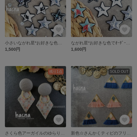
小さいながれ星*お好きな色でｵｰﾀﾞｰできます！
ながれ星*お好きな色でｵｰﾀﾞｰできます！
1,500円
1,600円
残り1点
SOLD OUT
さくら色アーガイルのゆらりんビーズ編みピアス/イヤリング
新色☆さんかくティピのフリンジピアス/イヤリング