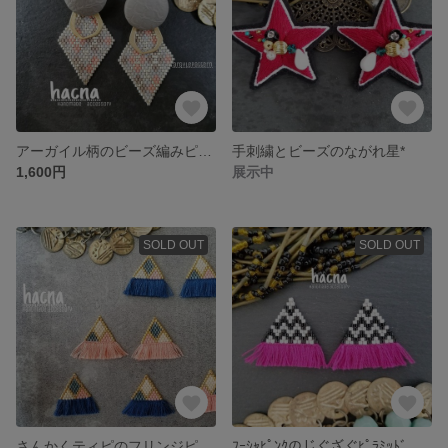
アーガイル柄のビーズ編みピアス/イヤリング
手刺繍とビーズのながれ星*
1,600円
展示中
SOLD OUT
SOLD OUT
さんかくティピのフリンジピアス/イヤリング
ﾌｰｼｬﾋﾟﾝｸのじぐざぐﾋﾟﾗﾐｯﾄﾞ