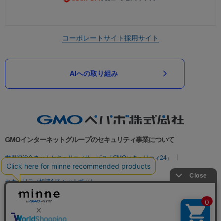
コーポレートサイト
採用サイト
AIへの取り組み
GMOインターネットグループのセキュリティ事業について
世界初総合ネットセキュリティサービス「GMOセキュリティ24」
パスワード漏洩診断
Webサイトリスク診断
セキュリティ相談AIチャットボット
実在証明・盗聴対策
サイバー攻撃対策（GMOサイバーセキュリティ byイエラエ）
サイバー攻撃対策（GMO Flatt Security）
なりすまし対策