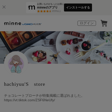
お買いものがもっとお得に
minneのアプリ
インストールする
3
万件以上
ログイン
hachiyuu'S store
チョコレートブローチが特集掲載に選ばれました。
https://vt.tiktok.com/ZSF6NeUfy/