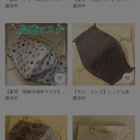
展示中
展示中
【夏用 接触冷感布マスク】鳥と木 pàjaro y àrbol amarillo
【大人 メンズ】シックな波模様 布マスク
展示中
展示中