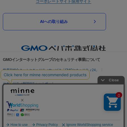
コーポレートサイト
採用サイト
AIへの取り組み
GMOインターネットグループのセキュリティ事業について
世界初総合ネットセキュリティサービス「GMOセキュリティ24」
パスワード漏洩診断
Webサイトリスク診断
セキュリティ相談AIチャットボット
実在証明・盗聴対策
サイバー攻撃対策（GMOサイバーセキュリティ byイエラエ）
サイバー攻撃対策（GMO Flatt Security）
なりすまし対策
セキュリティ事業の軌跡