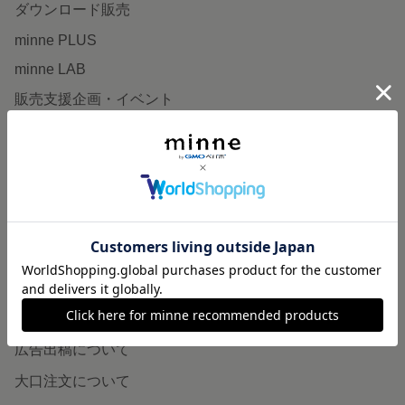
ダウンロード販売
minne PLUS
minne LAB
販売支援企画・イベント
読みもの
minneとものづくりと
minne学習帖
ニュース
minneの本
企業の方へ
広告出稿について
大口注文について