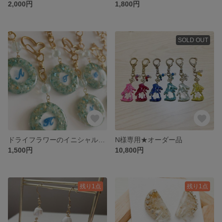
2,000円
1,800円
SOLD OUT
ドライフラワーのイニシャルキーホルダー_A・H・I・N・O・S・Y_ブルー・水色 K019
N様専用★オーダー品
1,500円
10,800円
残り1点
残り1点