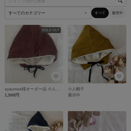
すべて
販売中
SOLD OUT
ayaumee様オーダー品 小人帽子
小人帽子
1,500円
展示中