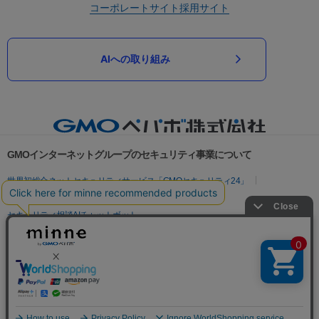
コーポレートサイト
採用サイト
AIへの取り組み
GMOインターネットグループのセキュリティ事業について
世界初総合ネットセキュリティサービス「GMOセキュリティ24」
パスワード漏洩診断
Webサイトリスク診断
セキュリティ相談AIチャットボット
実在証明・盗聴対策
サイバー攻撃対策（GMOサイバーセキュリティ byイエラエ）
サイバー攻撃対策（GMO Flatt Security）
なりすまし対策
セキュリティ事業の軌跡