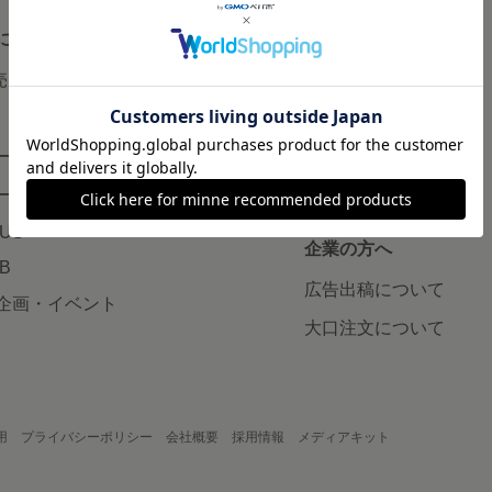
について
読みもの
で売りたい
minneとものづくりと
minne学習帖
ージ販売
ニュース
ード販売
minneの本
LUS
企業の方へ
AB
広告出稿について
企画・イベント
大口注文について
用
プライバシーポリシー
会社概要
採用情報
メディアキット