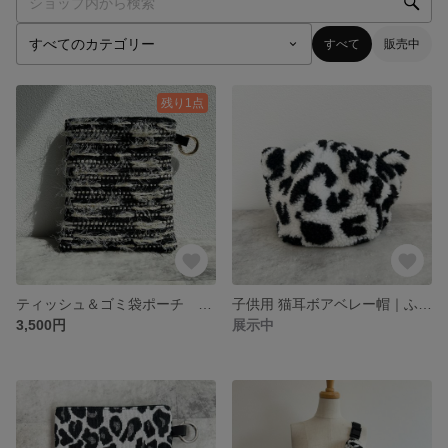
すべて
販売中
残り1点
ティッシュ＆ゴミ袋ポーチ ｜ ブラック×ラメツイード
子供用 猫耳ボアベレー帽｜ふわふわあったか 親子リンクコーデにも◎
3,500円
展示中