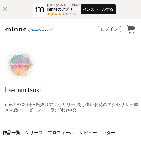
お買いものがもっとお得に
minneのアプリ
インストールする
3
万件以上
ログイン
ha-namitsuki
new‼︎ ¥900円〜垢抜けアクセサリー 淡く儚いお花のアクセサリー屋
さん💍 オーダーメイド受け付け中💍
作品一覧
シリーズ
プロフィール
レビュー
レター