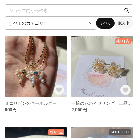
すべて
販売中
残り1点
ミニリボンのキーホルダー
一輪の花のイヤリング 上品に耳元で咲く
900円
2,000円
残り1点
SOLD OUT