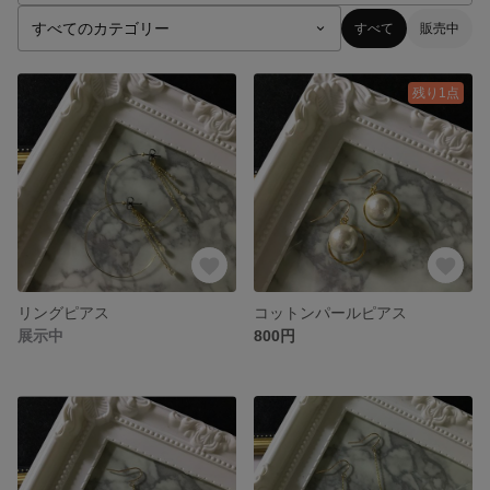
すべて
販売中
残り1点
リングピアス
コットンパールピアス
展示中
800円