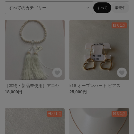
すべて
販売中
残り1点
［本物・新品未使用］アコヤ真珠 水晶 念珠 数珠 フリンジ 白 ホワイト
k18 オープンハート ピアス フープ
18,000円
25,000円
残り1点
残り1点