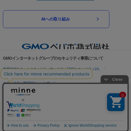
AIへの取り組み
GMOインターネットグループのセキュリティ事業について
世界初総合ネットセキュリティサービス「GMOセキュリティ24」
パスワード漏洩診断
Webサイトリスク診断
セキュリティ相談AIチャットボット
実在証明・盗聴対策
サイバー攻撃対策（GMOサイバーセキュリティ byイエラエ）
サイバー攻撃対策（GMO Flatt Security）
なりすまし対策
セキュリティ事業の軌跡