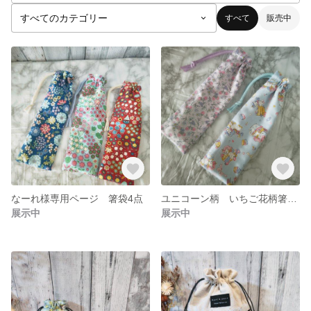
すべて
販売中
なーれ様専用ページ 箸袋4点
ユニコーン柄 いちご花柄箸袋2点セット 歯ブラシ袋 巾着袋
展示中
展示中