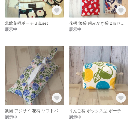
北欧花柄ポーチ３点set
花柄 箸袋 歯みがき袋 2点セット
展示中
展示中
紫陽 アジサイ 花柄 ソフトパックティッシュカバー
りんご柄 ボックス型 ポーチ
展示中
展示中