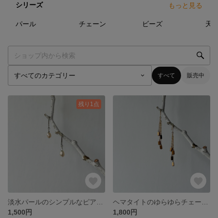
シリーズ
もっと見る
28
点
17
点
8
点
パール
チェーン
ビーズ
天
すべて
販売中
残り1点
淡水パールのシンプルなピアス／イヤリング
ヘマタイトのゆらゆらチェーンピアス／イヤリング
1,500円
1,800円