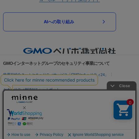
AIへの取り組み
GMOインターネットグループのセキュリティ事業について
世界初総合ネットセキュリティサービス「GMOセキュリティ24」
パスワード漏洩診断
Webサイトリスク診断
セキュリティ相談AIチャットボット
実在証明・盗聴対策
サイバー攻撃対策（GMOサイバーセキュリティ byイエラエ）
サイバー攻撃対策（GMO Flatt Security）
なりすまし対策
セキュリティ事業の軌跡