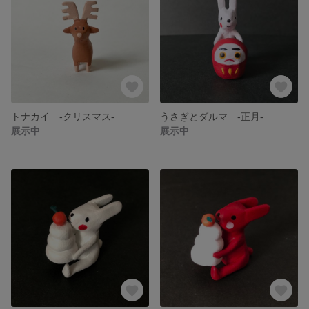
トナカイ -クリスマス-
うさぎとダルマ -正月-
展示中
展示中