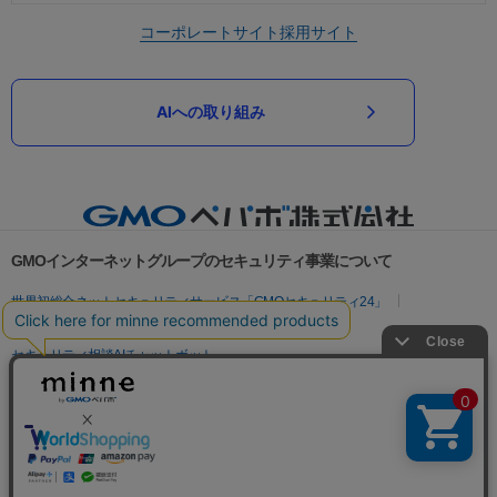
コーポレートサイト
採用サイト
AIへの取り組み
GMOインターネットグループのセキュリティ事業について
世界初総合ネットセキュリティサービス「GMOセキュリティ24」
パスワード漏洩診断
Webサイトリスク診断
セキュリティ相談AIチャットボット
実在証明・盗聴対策
サイバー攻撃対策（GMOサイバーセキュリティ byイエラエ）
サイバー攻撃対策（GMO Flatt Security）
なりすまし対策
セキュリティ事業の軌跡