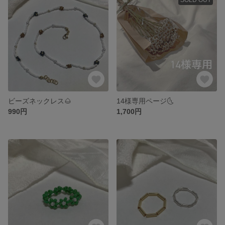
ビーズネックレス🌰
14様専用ページ🌜
990円
1,700円