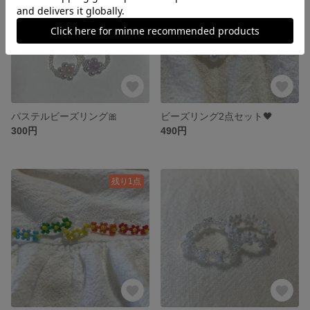
パステルビーズリング🎀
ビーズリング2点セット🖤
300円
490円
残り1点