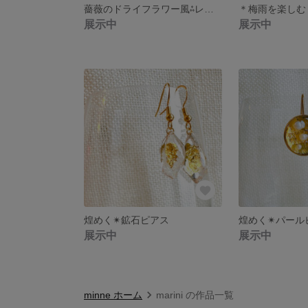
薔薇のドライフラワー風⁂レースイヤリング🌹
展示中
展示中
煌めく✴︎鉱石ピアス
煌めく✴︎パール
展示中
展示中
minne ホーム
marini の作品一覧