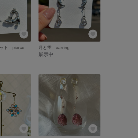
ト pierce
月と雫 earring
展示中