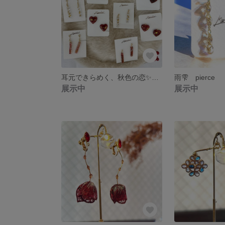
耳元できらめく、秋色の恋✨ 秋色ハート❤️金箔イヤリング
雨雫 pierce
展示中
展示中