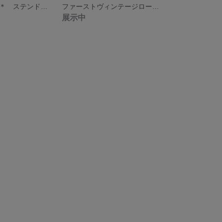
＊梅雨を楽しむ＊ ステンドグラスピアス-azisai-
ファーストヴィンテージローズ🌹ピアス
展示中