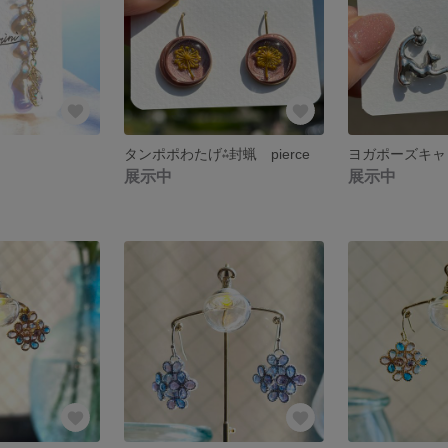
タンポポわたげ⁂封蝋 pierce
ヨガポーズキャッ
展示中
展示中