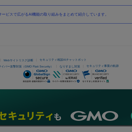
ービスで広がるAI機能の取り組みをまとめて紹介しています。
セキュリティ相談AIチャットボット
Webサイトリスク診断
セキュリティ事業の軌跡
サイバー攻撃対策（GMO Flatt Security）
なりすまし対策