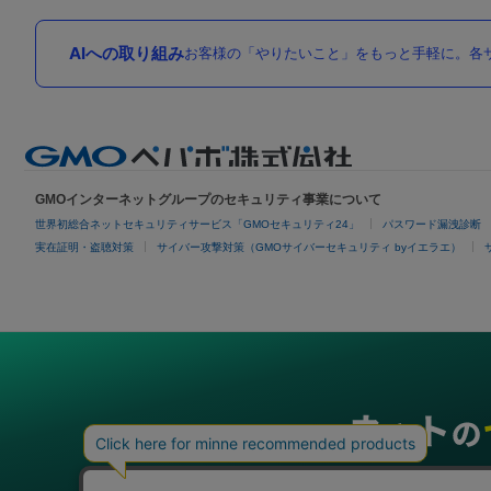
AIへの取り組み
お客様の「やりたいこと」をもっと手軽に。各サ
GMOインターネットグループのセキュリティ事業について
世界初総合ネットセキュリティサービス「GMOセキュリティ24」
パスワード漏洩診断
実在証明・盗聴対策
サイバー攻撃対策（GMOサイバーセキュリティ byイエラエ）