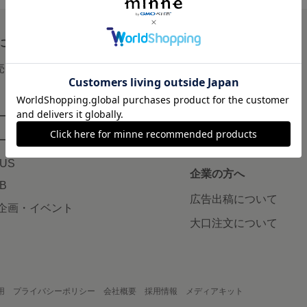
について
読みもの
で売りたい
minneとものづくりと
minne学習帖
ージ販売
ニュース
ード販売
minneの本
LUS
企業の方へ
AB
広告出稿について
企画・イベント
大口注文について
用
プライバシーポリシー
会社概要
採用情報
メディアキット