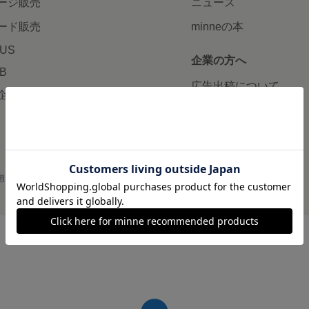
ージ販売
ニュース
ード販売
minneの本
LUS
企業の方へ
AB
広告出稿について
企画・イベント
大口注文について
用
プライバシーポリシー
会社概要
採用情報
メディアキット
©GMO Pepabo, Inc. All rights reserved.