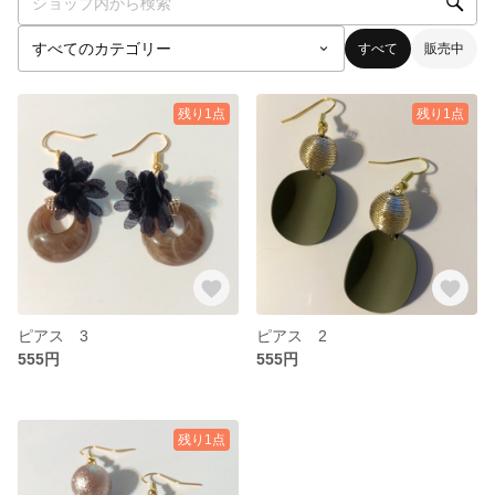
すべて
販売中
残り1点
残り1点
ピアス 3
ピアス 2
555円
555円
残り1点