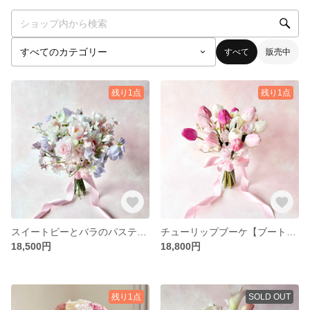
すべて
販売中
残り1点
残り1点
スイートピーとバラのパステルブーケ【ブートニア付き】
チューリップブーケ【ブートニア付き】 春婚 ウェディング 前撮り
18,500円
18,800円
残り1点
SOLD OUT