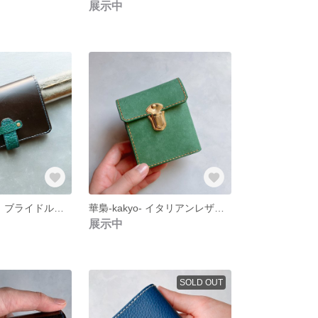
展示中
本革×総手縫い｜ブライドル＆ドラーロ ユニセックスなお財布
華梟-kakyo- イタリアンレザー 二つ折り財布
展示中
SOLD OUT