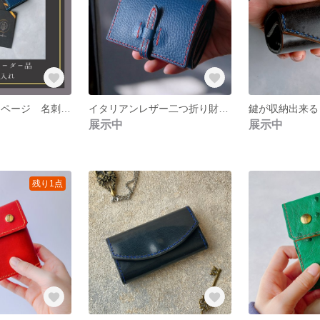
I様専用オーダーページ 名刺入れ
イタリアンレザー二つ折り財布／ロイヤルブルー×ブラック
鍵が収納出来る
展示中
展示中
残り1点