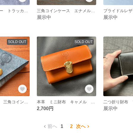
イタリアンレザー トラッカーウォレット
三角コインケース エナメル豹柄 羊革
ブライドルレザ
展示中
展示中
SOLD OUT
SOLD OUT
アラスカレザー 三角コインケース 小銭入れ フクロウ
本革 ミニ財布 キャメル コンパクト財布
2,700円
展示中
前へ
1
2
次へ