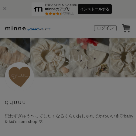
お買いものがもっとお得に
minneのアプリ
インストールする
3
万件以上
ログイン
gyuuu
思わずぎゅう〜ってしたくなるくらいおしゃれでかわいい🧴♡baby
& kid’s item shop!🫧