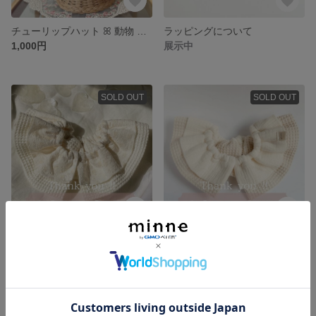
チューリップハット ꕤ 動物 うさぎ ひつじ
ラッピングについて
1,000円
展示中
SOLD OUT
SOLD OUT
星の刺繍生地のおめかしフリルスタイ
アイボリーワッフルフリルスタイ
1,100円
1,100円
SOLD OUT
SOLD OUT