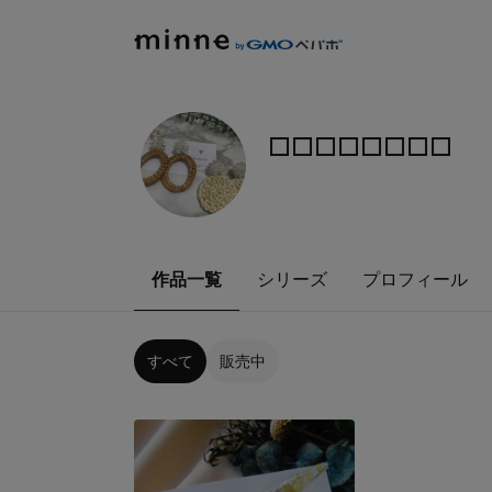
◽️◽️◽️◽️◽️◽️◽️◽️
作品一覧
シリーズ
プロフィール
すべて
販売中