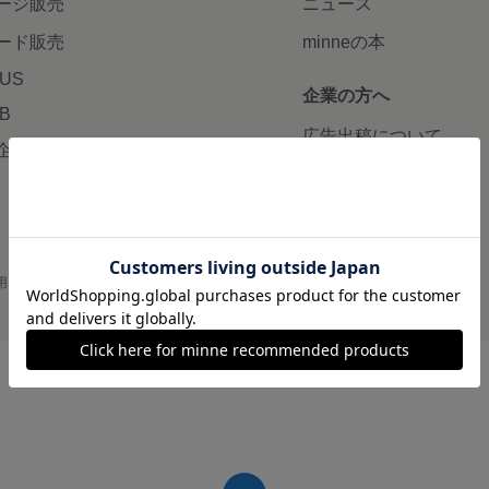
ージ販売
ニュース
ード販売
minneの本
LUS
企業の方へ
AB
広告出稿について
企画・イベント
大口注文について
用
プライバシーポリシー
会社概要
採用情報
メディアキット
©GMO Pepabo, Inc. All rights reserved.