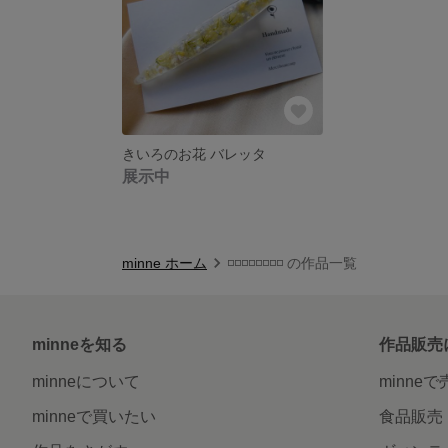
きいろのお花 バレッタ
展示中
minne ホーム
◽️◽️◽️◽️◽️◽️◽️◽️ の作品一覧
minneを知る
作品販売
minneについて
minne
minneで買いたい
食品販売