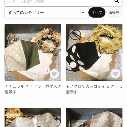
すべて
販売中
ナチュラル 𖧧 ˒˒ ドット柄マスク
モノクロでカッコイイ 𖡿‬ クールマスク
展示中
展示中