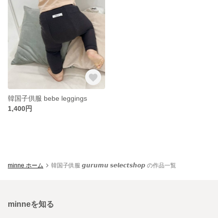
韓国子供服 bebe leggings
1,400円
minne ホーム
韓国子供服 𝙜𝙪𝙧𝙪𝙢𝙪 𝙨𝙚𝙡𝙚𝙘𝙩𝙨𝙝𝙤𝙥 の作品一覧
minneを知る