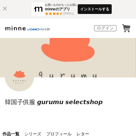
お買いものがもっとお得に
minneのアプリ
インストールする
3
万件以上
ログイン
韓国子供服 𝙜𝙪𝙧𝙪𝙢𝙪 𝙨𝙚𝙡𝙚𝙘𝙩𝙨𝙝𝙤𝙥
作品一覧
シリーズ
プロフィール
レター