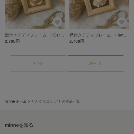
襟付きテディフレーム 〈 Caramel × 若草色の生地 〉
襟付きテディフレーム 〈 latte × コーデュロイ生地 〉
2,700円
2,700円
前へ
次へ
minne ホーム
どんぐりぼうし*↟ の作品一覧
minneを知る