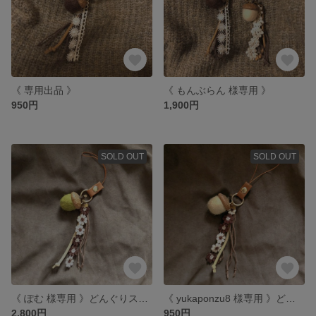
《 専用出品 》
《 もんぶらん 様専用 》
950円
1,900円
SOLD OUT
SOLD OUT
《 ぽむ 様専用 》どんぐりストラップ ﹠ モビールセット
《 yukaponzu8 様専用 》どんぐりストラップ
2,800円
950円