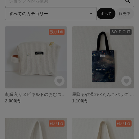
すべて
販売中
残り1点
SOLD OUT
刺繍入りヌビキルトのおむつポーチ
星降る砂漠のぺたんこバッグ B5サイズ
2,000円
1,100円
残り1点
残り1点