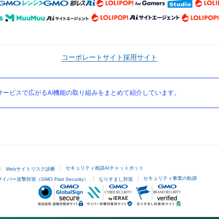
コーポレートサイト
採用サイト
ービスで広がるAI機能の取り組みをまとめて紹介しています。
セキュリティ相談AIチャットボット
Webサイトリスク診断
セキュリティ事業の軌跡
サイバー攻撃対策（GMO Flatt Security）
なりすまし対策