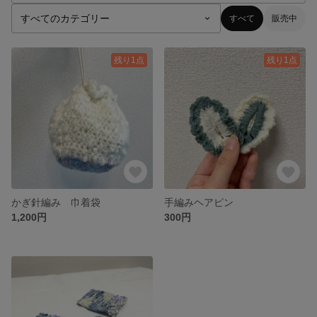
すべて
販売中
残り1点
残り1点
かぎ針編み 巾着袋
手編みヘアピン
1,200円
300円