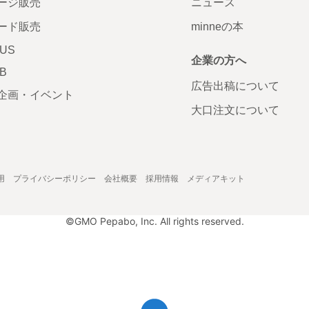
ージ販売
ニュース
ード販売
minneの本
LUS
企業の方へ
AB
広告出稿について
企画・イベント
大口注文について
用
プライバシーポリシー
会社概要
採用情報
メディアキット
©GMO Pepabo, Inc. All rights reserved.