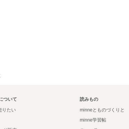
覧
について
読みもの
で売りたい
minneとものづくりと
minne学習帖