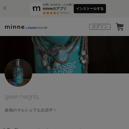
お買いものがもっとお得に
minneのアプリ
インストールする
3
万件以上
ログイン
green heights
各地のマルシェでも出店中！