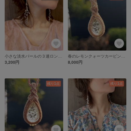
小さな淡水パールの３連ロングピアス＊
春のレモンクォーツカービングネックレス
3,200円
8,000円
残り1点
残り1点